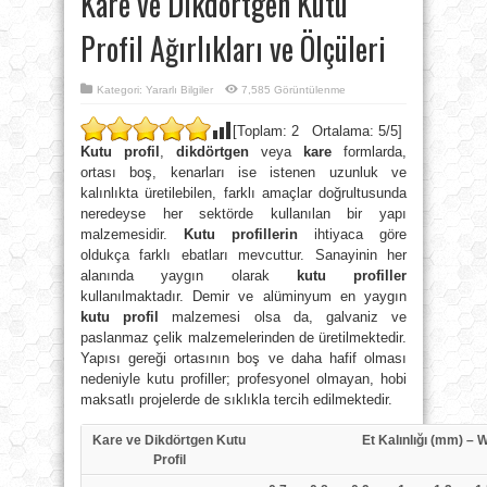
Kare ve Dikdörtgen Kutu
Profil Ağırlıkları ve Ölçüleri
Kategori:
Yararlı Bilgiler
7,585 Görüntülenme
[Toplam:
2
Ortalama:
5
/5]
Kutu profil
,
dikdörtgen
veya
kare
formlarda,
ortası boş, kenarları ise istenen uzunluk ve
kalınlıkta üretilebilen, farklı amaçlar doğrultusunda
neredeyse her sektörde kullanılan bir yapı
malzemesidir.
Kutu profillerin
ihtiyaca göre
oldukça farklı ebatları mevcuttur. Sanayinin her
alanında yaygın olarak
kutu profiller
kullanılmaktadır. Demir ve alüminyum en yaygın
kutu profil
malzemesi olsa da, galvaniz ve
paslanmaz çelik malzemelerinden de üretilmektedir.
Yapısı gereği ortasının boş ve daha hafif olması
nedeniyle kutu profiller; profesyonel olmayan, hobi
maksatlı projelerde de sıklıkla tercih edilmektedir.
Kare ve Dikdörtgen Kutu
Et Kalınlığı (mm) – 
Profil