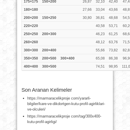
175×175
150×200
26,87
32,10
42,40
47,4
180×180
27,66
33,04
43,66
48,8
200×200
150×250
30,80
36,81
48,68
54,5
220×220
40,58
53,71
60,2
250×250
200×300
46,23
61,25
68,6
260×260
48,12
63,76
71,5
300×300
200×400
55,66
73,82
82,8
350×350
200×500
300×400
65,08
86,38
96,9
400×400
300×500
74,51
98,95
111,
Son Aranan Kelimeler
https://marmaracelikproje com/yararli-
bilgiler/kare-ve-dikdortgen-kutu-profil-agirliklari-
ve-olculeri/
https://marmaracelikproje com/tag/300x400-
kutu-profil-agirligi/