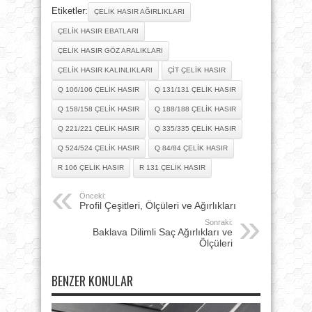
Etiketler:
ÇELIK HASIR AĞIRLIKLARI
ÇELIK HASIR EBATLARI
ÇELIK HASIR GÖZ ARALIKLARI
ÇELIK HASIR KALINLIKLARI
ÇIT ÇELIK HASIR
Q 106/106 ÇELIK HASIR
Q 131/131 ÇELIK HASIR
Q 158/158 ÇELIK HASIR
Q 188/188 ÇELIK HASIR
Q 221/221 ÇELIK HASIR
Q 335/335 ÇELIK HASIR
Q 524/524 ÇELIK HASIR
Q 84/84 ÇELIK HASIR
R 106 ÇELIK HASIR
R 131 ÇELIK HASIR
Önceki:
Profil Çeşitleri, Ölçüleri ve Ağırlıkları
Sonraki:
Baklava Dilimli Saç Ağırlıkları ve
Ölçüleri
BENZER KONULAR