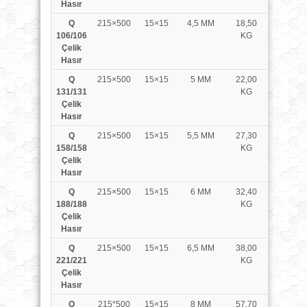
Hasır
Q
215×500
15×15
4,5 MM
18,50
106/106
KG
Çelik
Hasır
Q
215×500
15×15
5 MM
22,00
131/131
KG
Çelik
Hasır
Q
215×500
15×15
5,5 MM
27,30
158/158
KG
Çelik
Hasır
Q
215×500
15×15
6 MM
32,40
188/188
KG
Çelik
Hasır
Q
215×500
15×15
6,5 MM
38,00
221/221
KG
Çelik
Hasır
Q
215*500
15×15
8 MM
57,70