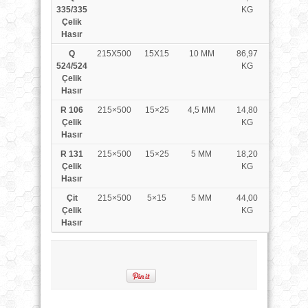
335/335
KG
Çelik
Hasır
Q
215X500
15X15
10 MM
86,97
524/524
KG
Çelik
Hasır
R 106
215×500
15×25
4,5 MM
14,80
Çelik
KG
Hasır
R 131
215×500
15×25
5 MM
18,20
Çelik
KG
Hasır
Çit
215×500
5×15
5 MM
44,00
Çelik
KG
Hasır