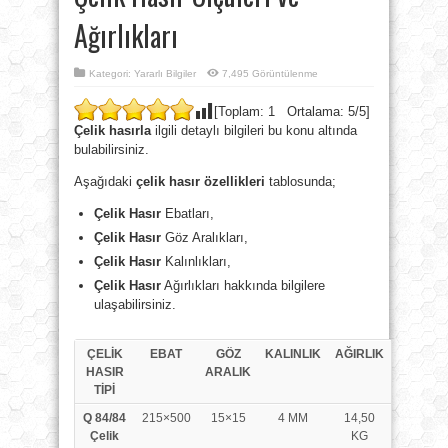
Ağırlıkları
Kategori:
Yararlı Bilgiler
7,495 Görüntülenme
[Toplam:
1
Ortalama:
5
/5]
Çelik hasırla
ilgili detaylı bilgileri bu konu altında
bulabilirsiniz.
Aşağıdaki
çelik hasır özellikleri
tablosunda;
Çelik Hasır
Ebatları,
Çelik Hasır
Göz Aralıkları,
Çelik Hasır
Kalınlıkları,
Çelik Hasır
Ağırlıkları hakkında bilgilere
ulaşabilirsiniz.
ÇELİK
EBAT
GÖZ
KALINLIK
AĞIRLIK
HASIR
ARALIK
TİPİ
Q 84/84
215×500
15×15
4 MM
14,50
Çelik
KG