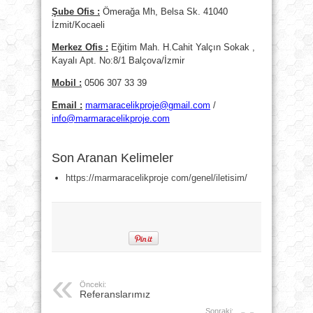
Şube Ofis :
Ömerağa Mh, Belsa Sk. 41040
İzmit/Kocaeli
Merkez Ofis :
Eğitim Mah. H.Cahit Yalçın Sokak ,
Kayalı Apt. No:8/1 Balçova/İzmir
Mobil :
0506 307 33 39
Email :
marmaracelikproje@gmail.com
/
info@marmaracelikproje.com
Son Aranan Kelimeler
https://marmaracelikproje com/genel/iletisim/
Önceki:
Referanslarımız
Sonraki: