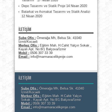
Tasarımı
17 Nisan 2020
Depo Tasarımı ve Statik Proje
14 Nisan 2020
Batarkat ve Asmakat Tasarımı ve Statik Analizi
12 Nisan 2020
İLETİŞİM
Şube Ofis :
Ömerağa Mh, Belsa Sk. 41040
İzmit/Kocaeli
Merkez Ofis :
Eğitim Mah. H.Cahit Yalçın Sokak ,
Kayalı Apt. No:8/1 Balçova/İzmir
Mobil :
0506 307 33 39
Email :
info@marmaracelikproje.com
İLETİŞİM
Şube Ofis :
Ömerağa Mh, Belsa Sk. 41040
İzmit/Kocaeli
Merkez Ofis :
Eğitim Mah. H.Cahit Yalçın
Sokak , Kayalı Apt. No:8/1 Balçova/İzmir
Mobil :
0506 307 33 39
Email :
info@marmaracelikproje.com