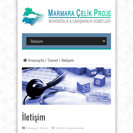
Anasayfa
/
Genel
/
İletişim
İletişim
Kategori:
Genel
3,684 Görüntülenme